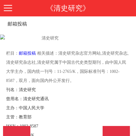
《清史研究》
邮箱投稿
首
页
期
栏目：
邮箱投稿
相关描述：清史研究杂志官方网站,清史研究杂志,
清史研究杂志社,清史研究属于中国古代史类型期刊，由中国人民
刊
期
大学主办，国内统一刊号：11-2765/K，国际标准刊号：1002-
8587，双月，面向国内外公开发行。
导
刊
投
刊名：清史研究
曾用名：清史研究通讯
读
介
稿
邮
主办：中国人民大学
主管：教育部
绍
指
箱
在
ISSN：1002-8587
CN：11-2765/K