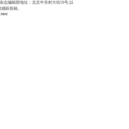
双月,杂志编辑部地址：北京中关村大街59号,以
者踊跃投稿。
.html