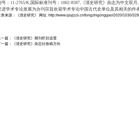
刊号：11-2765/K,国际标准刊号：1002-8587,《清史研究》杂志为中文
促进学术专论发展为办刊宗旨欢迎学术专论中国古代史单位及其相关的作
文章来源：
《清史研究》
网址:
http://www.qsyjzzs.cn/tongzhigonggao/2020/1030/328
上一篇：
《清史研究》期刊栏目设置
下一篇：
《清史研究》杂志社收稿方向