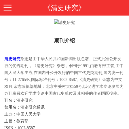
《清史研究》
首
期刊介绍
页
期
清史研究
杂志是由中华人民共和国新闻出版总署、正式批准公开发
刊
期
行的优秀期刊，《清史研究》杂志，创刊于1991,由教育部主管,由中
国人民大学主办,在国内外公开发行的中国古代史类期刊,国内统一刊
导
刊
号：11-2765/K,国际标准刊号：1002-8587,《清史研究》杂志为中文
投
双月,杂志编辑部地址：北京中关村大街59号,以促进学术专论发展为
办刊宗旨欢迎学术专论中国古代史单位及其相关的作者踊跃投稿。
读
介
稿
邮
刊名：清史研究
曾用名：清史研究通讯
绍
主办：中国人民大学
指
箱
在
主管：教育部
ISSN：1002-8587